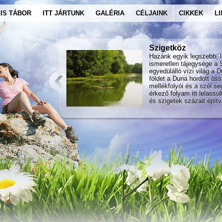
IS TÁBOR
ITT JÁRTUNK
GALÉRIA
CÉLJAINK
CIKKEK
L
Szigetköz
Hazánk egyik legszebb, l
ismeretlen tájegysége a 
egyedülálló vízi világ a D
földet a Duna hordott öss
mellékfolyói és a szél s
érkező folyam itt lelassul
és szigetek százait építv