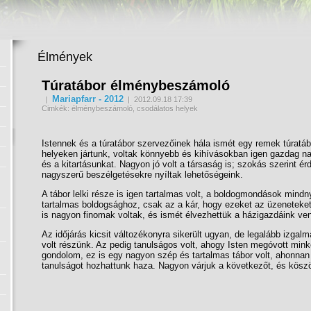
Élmények
Túratábor élménybeszámoló
Mariapfarr - 2012
|
| 2012.09.18 17:39
Cimkék: élménybeszámoló, csodálatos helyek
Istennek és a túratábor szervezőinek hála ismét egy remek túratá
helyeken jártunk, voltak könnyebb és kihívásokban igen gazdag nap
és a kitartásunkat. Nagyon jó volt a társaság is; szokás szerint 
nagyszerű beszélgetésekre nyíltak lehetőségeink.
A tábor lelki része is igen tartalmas volt, a boldogmondások mindn
tartalmas boldogsághoz, csak az a kár, hogy ezeket az üzeneteket
is nagyon finomak voltak, és ismét élvezhettük a házigazdáink ven
Az időjárás kicsit változékonyra sikerült ugyan, de legalább izgal
volt részünk. Az pedig tanulságos volt, ahogy Isten megóvott mink
gondolom, ez is egy nagyon szép és tartalmas tábor volt, ahonna
tanulságot hozhattunk haza. Nagyon várjuk a következőt, és köszö