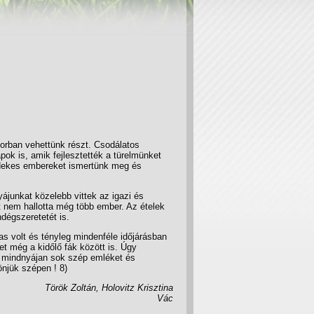
borban vehettünk részt. Csodálatos
ok is, amik fejlesztették a türelmünket
érdekes embereket ismertünk meg és
yájunkat közelebb vittek az igazi és
 nem hallotta még több ember. Az ételek
dégszeretetét is.
mas volt és tényleg mindenféle időjárásban
et még a kidőlő fák között is. Úgy
n mindnyájan sok szép emléket és
njük szépen ! 8)
Török Zoltán, Holovitz Krisztina
Vác