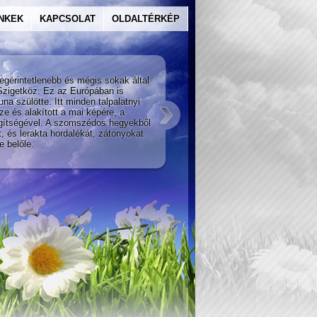
INKEK
KAPCSOLAT
OLDALTÉRKÉP
A szilva
egérintetlenebb és mégis sokak által
A Duna als
Szigetköz. Ez az Európában is
Kaukázusba
una szülötte. Itt minden talpalatnyi
történelmi
ze és alakított a mai képére, a
Ezekről a 
egítségével. A szomszédos hegyekből
jutott el 
t, és lerakta hordalékát, zátonyokat
értékes gy
e belőle.