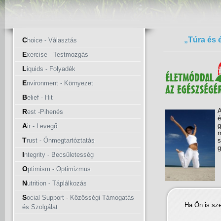
„Túra és 
C
hoice - Választás
E
xercise - Testmozgás
L
iquids - Folyadék
E
nvironment - Környezet
B
elief - Hit
A
R
est -Pihenés
é
A
g
ir - Levegő
m
T
rust - Önmegtartóztatás
s
g
I
ntegrity - Becsületesség
O
ptimism - Optimizmus
N
utrition - Táplálkozás
S
ocial Support - Közösségi Támogatás
Ha Ön is sz
és Szolgálat