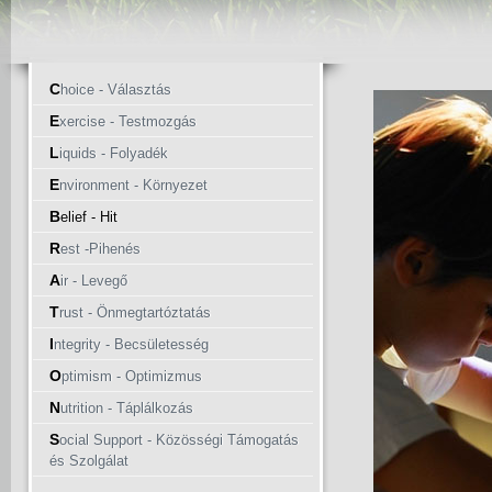
C
hoice - Választás
E
xercise - Testmozgás
L
iquids - Folyadék
E
nvironment - Környezet
B
elief - Hit
R
est -Pihenés
A
ir - Levegő
T
rust - Önmegtartóztatás
I
ntegrity - Becsületesség
O
ptimism - Optimizmus
N
utrition - Táplálkozás
S
ocial Support - Közösségi Támogatás
és Szolgálat